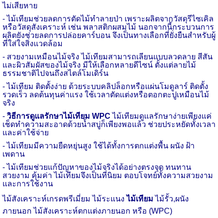
ไม่เสียหาย
- ไม้เทียมช่วยลดการตัดไม้ทำลายป่า เพราะผลิตจากวัสดุรีไซเคิล
หรือวัสดุสังเคราะห์ เช่น พลาสติกผสมไม้ นอกจากนี้กระบวนการ
ผลิตยังช่วยลดการปล่อยคาร์บอน จึงเป็นทางเลือกที่ยั่งยืนสำหรับผู้
ที่ใส่ใจสิ่งแวดล้อม
- สวยงามเหมือนไม้จริง ไม้เทียมสามารถเลียนแบบลวดลาย สีสัน
และผิวสัมผัสของไม้จริง มีให้เลือกหลายดีไซน์ ตั้งแต่ลายไม้
ธรรมชาติไปจนถึงสไตล์โมเดิร์น
- ไม้เทียม ติดตั้งง่าย ด้วยระบบคลิปล็อกหรือแผ่นโมดูลาร์ ติดตั้ง
รวดเร็ว ลดต้นทุนค่าแรง ใช้เวลาตัดแต่งหรือตอกตะปูเหมือนไม้
จริง
-
วิธีการดูแลรักษาไม้เทียม WPC
ไม้เทียมดูแลรักษาง่ายเพียงแค่
เช็ดทำความสะอาดด้วยน้ำสบู่ก็เพียงพอแล้ว ช่วยประหยัดทั้งเวลา
และค่าใช้จ่าย
- ไม้เทียมมีความยืดหยุ่นสูง ใช้ได้ทั้งการตกแต่งพื้น ผนัง ฝ้า
เพดาน
- ไม้เทียมช่วยแก้ปัญหาของไม้จริงได้อย่างตรงจุด ทนทาน
สวยงาม คุ้มค่า ไม้เทียมจึงเป็นที่นิยม ตอบโจทย์ทั้งความสวยงาม
และการใช้งาน
ไม้สังเคราะห์เกรดพรีเมี่ยม ไม้ระแนง
ไม้เทียม
ไม้รั้ว,ผนัง
ภายนอก ไม้สังเคราะห์ตกแต่งภายนอก หรือ (WPC)