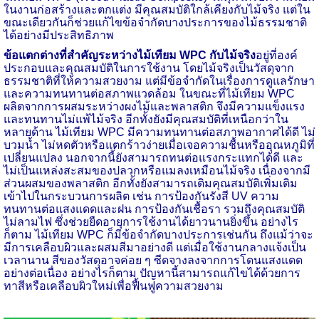
ในงานก่อสร้างและตกแต่ง มีคุณสมบัติใกล้เคียงกับไม้จริง แต่ใน
ขณะเดียวกันก็ช่วยแก้ไขข้อจำกัดบางประการของไม้ธรรมชาติ
ได้อย่างมีประสิทธิภาพ
ข้อแตกต่างที่สำคัญระหว่างไม้เทียม WPC กับไม้จริง
อยู่ที่องค์
ประกอบและคุณสมบัติในการใช้งาน โดยไม้จริงเป็นวัสดุจาก
ธรรมชาติที่ให้ความสวยงาม แต่มีข้อจำกัดในเรื่องการดูแลรักษา
และความทนทานต่อสภาพแวดล้อม ในขณะที่ไม้เทียม WPC
ผลิตจากการผสมระหว่างผงไม้และพลาสติก จึงมีความแข็งแรง
และทนทานไม่แพ้ไม้จริง อีกทั้งยังมีคุณสมบัติที่เหนือกว่าใน
หลายด้าน ไม้เทียม WPC มีความทนทานต่อสภาพอากาศได้ดี ไม่
บวมน้ำ ไม่หดตัวหรือแตกร้าวง่ายเมื่อเจอความชื้นหรืออุณหภูมิที่
เปลี่ยนแปลง นอกจากนี้ยังสามารถทนต่อแรงกระแทกได้ดี และ
ไม่เป็นแหล่งสะสมของปลวกหรือแมลงเหมือนไม้จริง เนื่องจากมี
ส่วนผสมของพลาสติก อีกทั้งยังสามารถเติมคุณสมบัติเพิ่มเติม
เข้าไปในกระบวนการผลิต เช่น การป้องกันรังสี UV ความ
ทนทานต่อแสงแดดและฝน การป้องกันเชื้อรา รวมถึงคุณสมบัติ
ไม่ลามไฟ ซึ่งช่วยยืดอายุการใช้งานได้ยาวนานยิ่งขึ้น อย่างไร
ก็ตาม ไม้เทียม WPC ก็มีข้อจำกัดบางประการเช่นกัน ถึงแม้ว่าจะ
มีการเคลือบผิวและผสมสีมาอย่างดี แต่เมื่อใช้งานกลางแจ้งเป็น
เวลานาน สีของวัสดุอาจค่อย ๆ ซีดจางลงจากการโดนแสงแดด
อย่างต่อเนื่อง อย่างไรก็ตาม ปัญหานี้สามารถแก้ไขได้ด้วยการ
ทาสีหรือเคลือบผิวใหม่เพื่อฟื้นฟูความสวยงาม