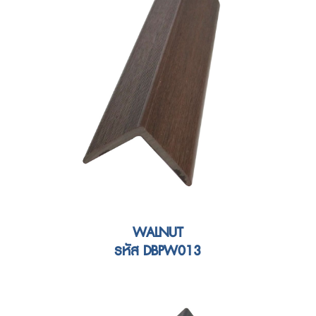
WALNUT
รหัส DBPW013