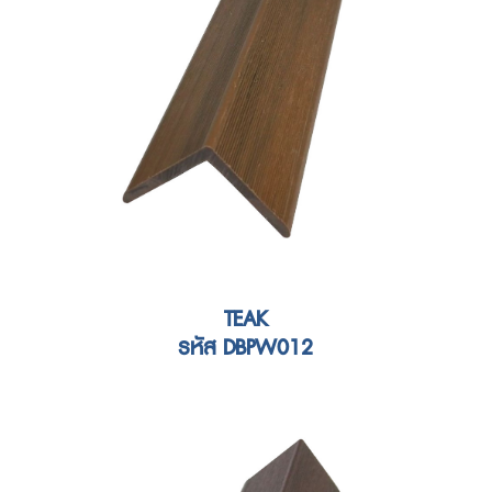
TEAK
รหัส DBPW012