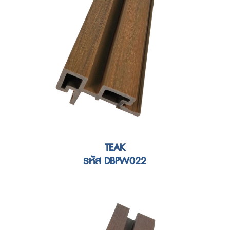
TEAK
รหัส DBPW022