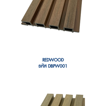
REDWOOD
รหัส DBPW001