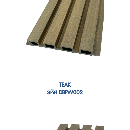
TEAK
รหัส DBPW002